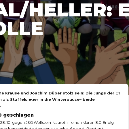
AL/HELLER: E
OLLE
E
e Krause und Joachim Düber stolz sein: Die Jungs der E1
als Staffelsieger in die Winterpause– beide
.
:0 geschlagen
. 10. gegen JSG Wolfstein-Nauroth II einen klaren 8:0-Erfolg
sehr konzentrierte Abwehr als auch auf eine äußerst gut