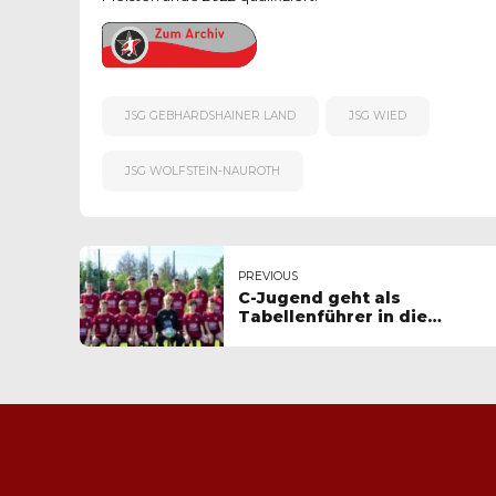
JSG GEBHARDSHAINER LAND
JSG WIED
JSG WOLFSTEIN-NAUROTH
PREVIOUS
C-Jugend geht als
Tabellenführer in die
Winterpause