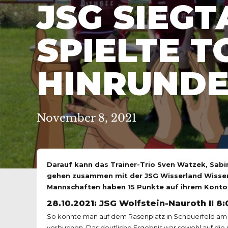
JSG SIEGT
SPIELTE T
HINRUND
November 8, 2021
Darauf kann das Trainer-Trio Sven Watzek, Sabin
gehen zusammen mit der JSG Wisserland Wissen 
Mannschaften haben 15 Punkte auf ihrem Konto
28.10.2021: JSG Wolfstein-Nauroth II 8
So konnte man auf dem Rasenplatz in Scheuerfeld am 28
verbuchen. Das deutliche Ergebnis war sowohl auf die 