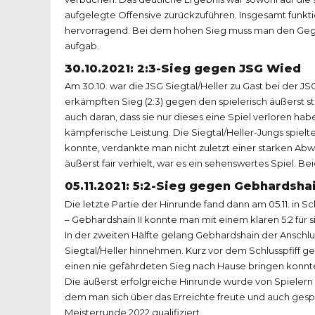
aufgelegte Offensive zurückzuführen. Insgesamt funkti
hervorragend. Bei dem hohen Sieg muss man den Gegner
aufgab.
30.10.2021: 2:3-Sieg gegen JSG Wied
Am 30.10. war die JSG Siegtal/Heller zu Gast bei der J
erkämpften Sieg (2:3) gegen den spielerisch äußerst st
auch daran, dass sie nur dieses eine Spiel verloren hab
kämpferische Leistung. Die Siegtal/Heller-Jungs spiel
konnte, verdankte man nicht zuletzt einer starken Abw
äußerst fair verhielt, war es ein sehenswertes Spiel. 
05.11.2021: 5:2-Sieg gegen Gebhardshai
Die letzte Partie der Hinrunde fand dann am 05.11. in 
– Gebhardshain II konnte man mit einem klaren 5:2 für s
In der zweiten Hälfte gelang Gebhardshain der Anschlu
Siegtal/Heller hinnehmen. Kurz vor dem Schlusspfiff ge
einen nie gefährdeten Sieg nach Hause bringen konnt
Die äußerst erfolgreiche Hinrunde wurde von Spielern
dem man sich über das Erreichte freute und auch gespa
Meisterrunde 2022 qualifiziert.