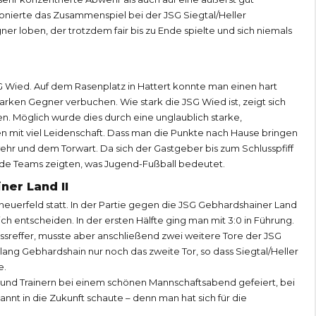
onierte das Zusammenspiel bei der JSG Siegtal/Heller
 loben, der trotzdem fair bis zu Ende spielte und sich niemals
SG Wied. Auf dem Rasenplatz in Hattert konnte man einen hart
arken Gegner verbuchen. Wie stark die JSG Wied ist, zeigt sich
en. Möglich wurde dies durch eine unglaublich starke,
ten mit viel Leidenschaft. Dass man die Punkte nach Hause bringen
ehr und dem Torwart. Da sich der Gastgeber bis zum Schlusspfiff
Beide Teams zeigten, was Jugend-Fußball bedeutet.
ner Land II
Scheuerfeld statt. In der Partie gegen die JSG Gebhardshainer Land
ich entscheiden. In der ersten Hälfte ging man mit 3:0 in Führung.
ssreffer, musste aber anschließend zwei weitere Tore der JSG
lang Gebhardshain nur noch das zweite Tor, so dass Siegtal/Heller
e.
 und Trainern bei einem schönen Mannschaftsabend gefeiert, bei
nnt in die Zukunft schaute – denn man hat sich für die