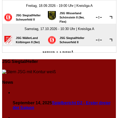
JSG Siegtal/Heller
News
September 14, 2025
Spielbericht D2 - Erster dreier
der Saison