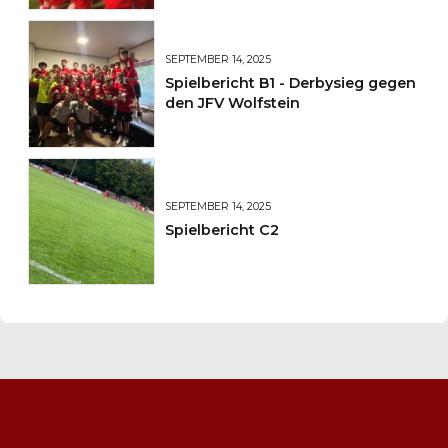
SEPTEMBER 14, 2025
Spielbericht B1 - Derbysieg gegen
den JFV Wolfstein
SEPTEMBER 14, 2025
Spielbericht C2