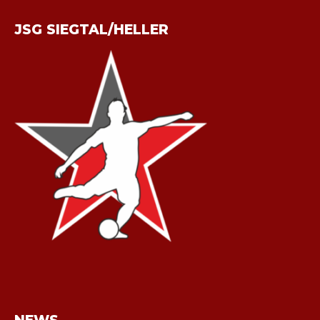
JSG SIEGTAL/HELLER