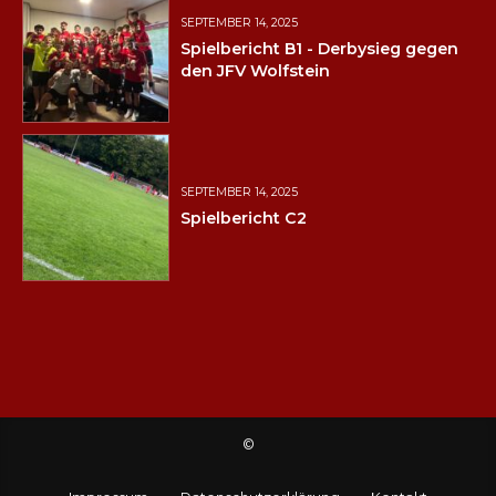
SEPTEMBER 14, 2025
Spielbericht B1 - Derbysieg gegen
den JFV Wolfstein
SEPTEMBER 14, 2025
Spielbericht C2
©