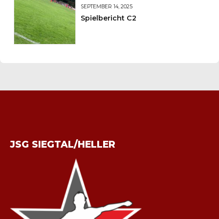
SEPTEMBER 14, 2025
Spielbericht C2
JSG SIEGTAL/HELLER