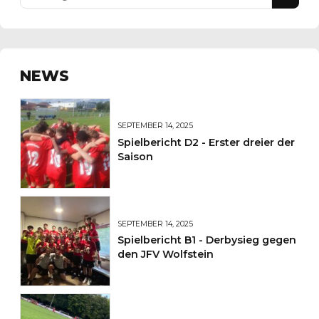
NEWS
SEPTEMBER 14, 2025
Spielbericht D2 - Erster dreier der
Saison
SEPTEMBER 14, 2025
Spielbericht B1 - Derbysieg gegen
den JFV Wolfstein