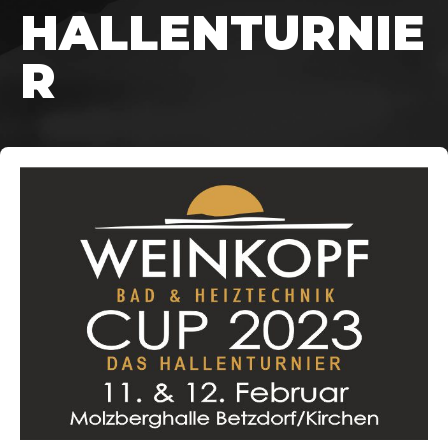
HALLENTURNIE
R