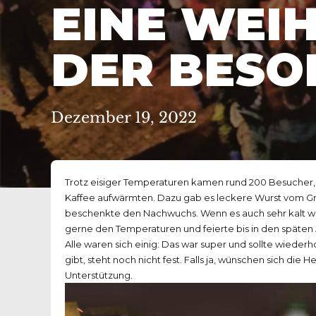
EINE WEI
DER BESO
Dezember 19, 2022
Trotz eisiger Temperaturen kamen rund 200 Besucher, 
Kaffee aufwärmten. Dazu gab es leckere Wurst vom Gril
beschenkte den Nachwuchs. Wenn es auch sehr kalt w
gerne den Temperaturen und feierte bis in den späten
Alle waren sich einig: Das war super und sollte wiede
gibt, steht noch nicht fest. Falls ja, wünschen sich die 
Unterstützung.