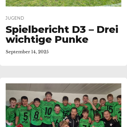
JUGEND
Spielbericht D3 – Drei
wichtige Punke
September 14, 2025