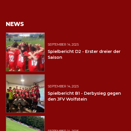
NEWS
SEPTEMBER 14, 2025
Spielbericht D2 - Erster dreier der
Saison
SEPTEMBER 14, 2025
Spielbericht B1 - Derbysieg gegen
den JFV Wolfstein