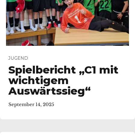
JUGEND
Spielbericht „C1 mit
wichtigem
Auswärtssieg“
September 14, 2025