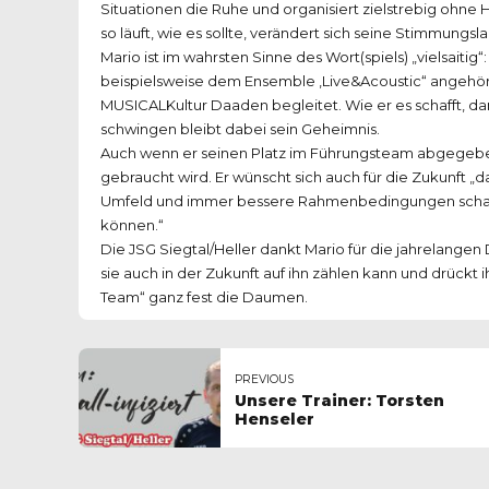
Situationen die Ruhe und organisiert zielstrebig ohne H
so läuft, wie es sollte, verändert sich seine Stimmungsl
Mario ist im wahrsten Sinne des Wort(spiels) „vielsaitig“
beispielsweise dem Ensemble ‚Live&Acoustic“ angehör
MUSICALKultur Daaden begleitet. Wie er es schafft, d
schwingen bleibt dabei sein Geheimnis.
Auch wenn er seinen Platz im Führungsteam abgegeben 
gebraucht wird. Er wünscht sich auch für die Zukunft „
Umfeld und immer bessere Rahmenbedingungen schaff
können.“
Die JSG Siegtal/Heller dankt Mario für die jahrelangen 
sie auch in der Zukunft auf ihn zählen kann und drückt
Team“ ganz fest die Daumen.
PREVIOUS
Unsere Trainer: Torsten
Henseler