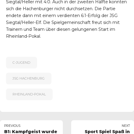
Siegtal/Heller mit 4:0. Auch in der zweiten Hälfte konnten
sich die Hachenburger nicht durchsetzen. Die Partie
endete dann mit einem verdienten 6:1-Erfolg der JSG
Siegtal/Heller-Elf. Die Spielgemeinschaft freut sich mit
Trainern und Team über diesen gelungenen Start im
Rheinland-Pokal.
C-JUGEND
JSG HACHENBURG
RHEINLAND-POKAL
PREVIOUS
NEXT
B1: Kampfgeist wurde
Sport Spiel Spaß in