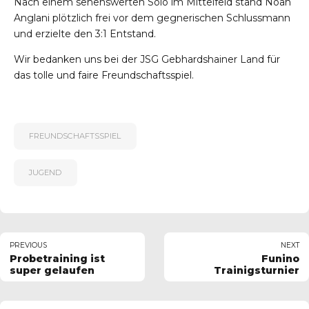
Nach einem sehenswerten Solo im Mittelfeld stand Noah
Anglani plötzlich frei vor dem gegnerischen Schlussmann
und erzielte den 3:1 Entstand.
Wir bedanken uns bei der JSG Gebhardshainer Land für
das tolle und faire Freundschaftsspiel.
FREUNDSCHAFTSSPIEL
JUGEND
PREVIOUS
NEXT
Probetraining ist
Funino
super gelaufen
Trainigsturnier